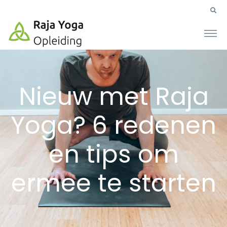
Nieuw met Raja
Yoga? 6 redenen
en tips om
ermee te starten