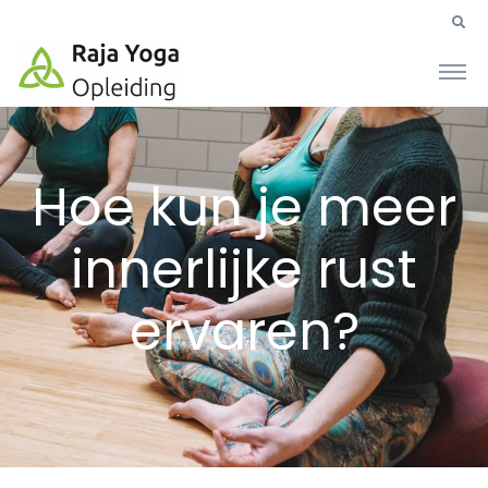
Hoe kun je meer
innerlijke rust
ervaren?