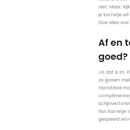
niet. Maar, k
je karretje w
Doe alles wat 
Af en 
goed?
Ja, dat is zo.
ze gooien met
Hartstikke moo
complimenten 
schijnvertoni
hun karretje 
gespeeld worden