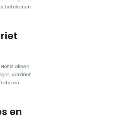
iets betekenen
riet
 Het is alleen
ijnt. Verdriet
tatie en
ps en