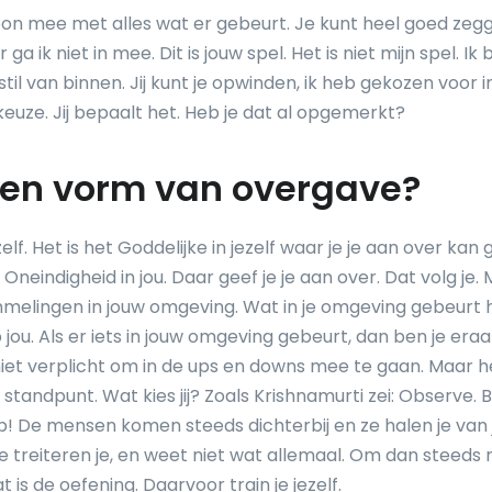
on mee met alles wat er gebeurt. Je kunt heel goed zeg
r ga ik niet in mee. Dit is jouw spel. Het is niet mijn spel. Ik bl
stil van binnen. Jij kunt je opwinden, ik heb gekozen voor inn
uze. Jij bepaalt het. Heb je dat al opgemerkt?
 een vorm van overgave?
jezelf. Het is het Goddelijke in jezelf waar je je aan over kan
e Oneindigheid in jou. Daar geef je je aan over. Dat volg je. 
melingen in jouw omgeving. Wat in je omgeving gebeurt he
jou. Als er iets in jouw omgeving gebeurt, dan ben je eraa
niet verplicht om in de ups en downs mee te gaan. Maar het
 standpunt. Wat kies jij? Zoals Krishnamurti zei: Observe. 
p! De mensen komen steeds dichterbij en ze halen je van j
e treiteren je, en weet niet wat allemaal. Om dan steeds r
at is de oefening. Daarvoor train je jezelf.