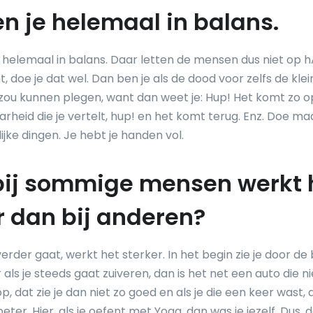
n je helemaal in balans.
e helemaal in balans. Daar letten de mensen dus niet op hÃ
 doe je dat wel. Dan ben je als de dood voor zelfs de klein
e zou kunnen plegen, want dan weet je: Hup! Het komt zo op
arheid die je vertelt, hup! en het komt terug. Enz. Doe ma
ijke dingen. Je hebt je handen vol.
bij sommige mensen werkt 
r dan bij anderen?
erder gaat, werkt het sterker. In het begin zie je door d
 als je steeds gaat zuiveren, dan is het net een auto die 
op, dat zie je dan niet zo goed en als je die een keer wast, 
eter. Hier, als je oefent met Yoga, dan was je jezelf. Dus, 