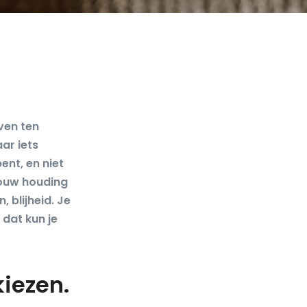
ven ten
ar iets
ent, en niet
jouw houding
 blijheid. Je
 dat kun je
iezen.