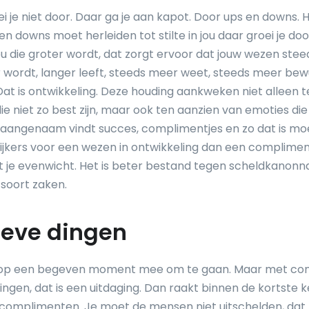
i je niet door. Daar ga je aan kapot. Door ups en downs. 
 en downs moet herleiden tot stilte in jou daar groei je doo
ou die groter wordt, dat zorgt ervoor dat jouw wezen ste
 wordt, langer leeft, steeds meer weet, steeds meer bewu
Dat is ontwikkeling. Deze houding aankweken niet alleen 
e niet zo best zijn, maar ook ten aanzien van emoties die j
heel aangenaam vindt succes, complimentjes en zo dat is moe
rlijkers voor een wezen in ontwikkeling dan een complime
it je evenwicht. Het is beter bestand tegen scheldkanon
 soort zaken.
ieve dingen
 op een begeven moment mee om te gaan. Maar met co
ingen, dat is een uitdaging. Dan raakt binnen de kortste k
complimenten. Je moet de mensen niet uitschelden, dat