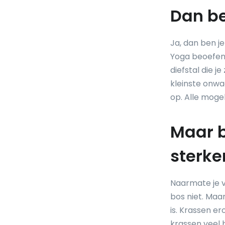
Dan be
Ja, dan ben j
Yoga beoefent,
diefstal die j
kleinste onwa
op. Alle mogel
Maar 
sterke
Naarmate je v
bos niet. Maar
is. Krassen er
krassen veel b