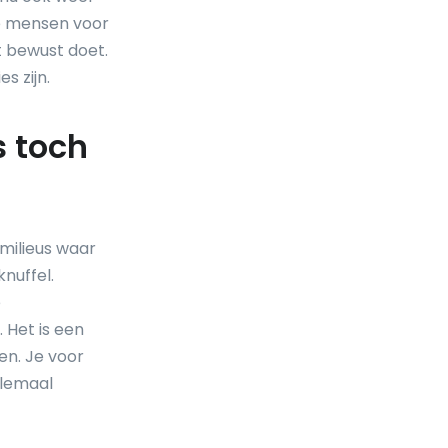
je mensen voor
t bewust doet.
s zijn.
s toch
 milieus waar
nuffel.
e
 Het is een
en. Je voor
llemaal