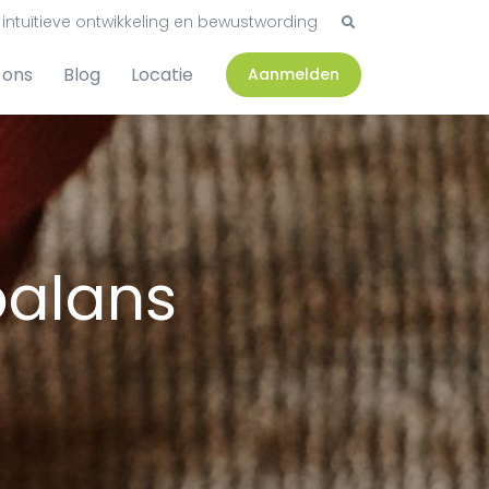
intuïtieve ontwikkeling en bewustwording
 ons
Blog
Locatie
Aanmelden
 balans