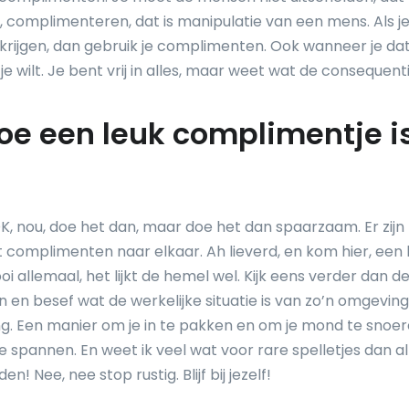
ijk, complimenteren, dat is manipulatie van een mens. Als 
il krijgen, dan gebruik je complimenten. Ook wanneer je da
je wilt. Je bent vrij in alles, maar weet wat de consequentie
toe een leuk complimentje i
 OK, nou, doe het dan, maar doe het dan spaarzaam. Er zijn
 complimenten naar elkaar. Ah lieverd, en kom hier, een k
i allemaal, het lijkt de hemel wel. Kijk eens verder dan d
en besef wat de werkelijke situatie is van zo’n omgeving.
ng. Een manier om je in te pakken en om je mond te snoer
te spannen. En weet ik veel wat voor rare spelletjes dan a
! Nee, nee stop rustig. Blijf bij jezelf!