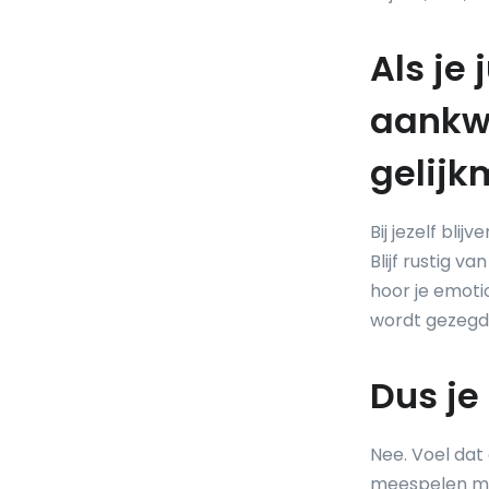
Als je
aankw
gelijk
Bij jezelf blij
Blijf rustig v
hoor je emoti
wordt gezegd
Dus je
Nee. Voel dat
meespelen met