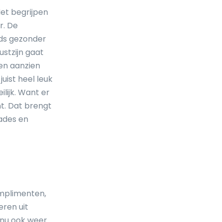
Het begrijpen
r. De
eds gezonder
stzijn gaat
ten aanzien
uist heel leuk
ilijk. Want er
nt. Dat brengt
nades en
mplimenten,
eren uit
 nu ook weer