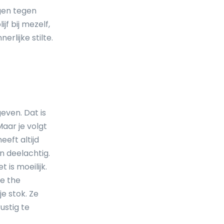
gen tegen
ijf bij mezelf,
erlijke stilte.
 geven. Dat is
Maar je volgt
eft altijd
n deelachtig.
 is moeilijk.
Be the
e stok. Ze
ustig te