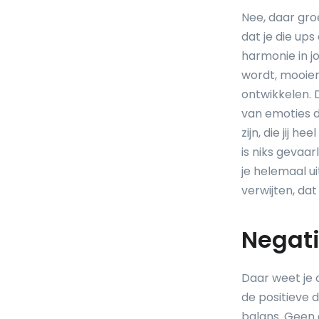
Nee, daar groe
dat je die ups
harmonie in j
wordt, mooier
ontwikkelen. 
van emoties di
zijn, die jij 
is niks gevaa
je helemaal u
verwijten, dat
Negat
Daar weet je
de positieve d
balans. Geen 