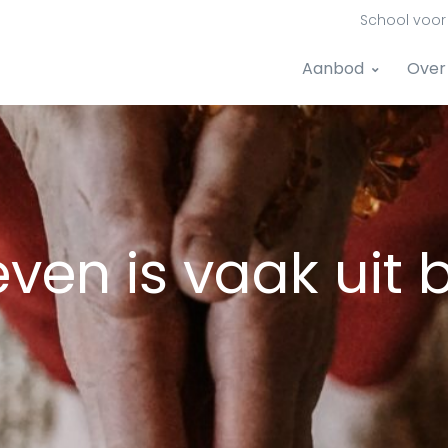
School voor 
Aanbod
Over
even is vaak uit