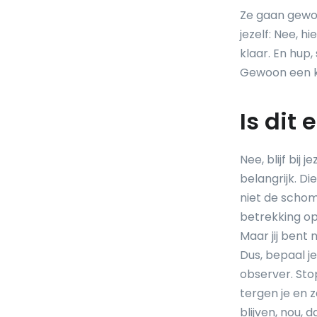
Ze gaan gewo
jezelf: Nee, hie
klaar. En hup, 
Gewoon een ke
Is dit
Nee, blijf bij 
belangrijk. Di
niet de schom
betrekking op 
Maar jij bent 
Dus, bepaal je
observer. Sto
tergen je en z
blijven, nou, d