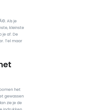
©. Als je
ste, kleinste
 je af. De
ar. Tel maar
het
e bomen het
niet gewassen
dan zie je de
de indrukken