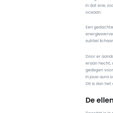
in dat ene, zoa
oceaan.
Een gedachte
energiewerveli
subtiel lichaa
Door er aanda
eraan hecht, 
gedegen voorb
in jouw aura o
Dit is dan he
De elle