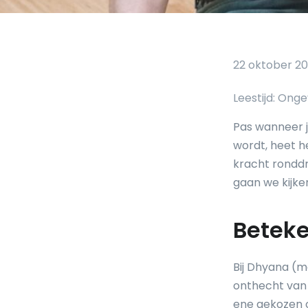
22 oktober 20
Pas wanneer je
wordt, heet h
kracht ronddraa
gaan we kijken
Beteke
Bij Dhyana (m
onthecht van 
ene gekozen o