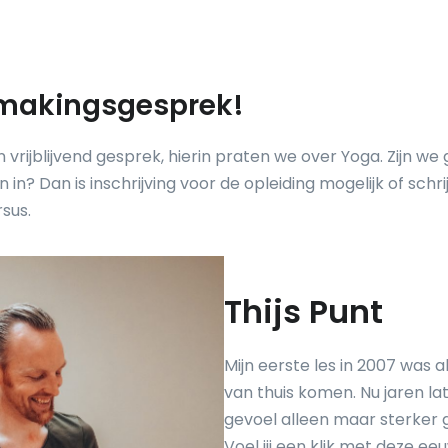
makingsgesprek!
 vrijblijvend gesprek, hierin praten we over Yoga. Zijn we
n in? Dan is inschrijving voor de opleiding mogelijk of schrij
sus.
Thijs Punt
Mijn eerste les in 2007 was a
van thuis komen. Nu jaren late
gevoel alleen maar sterker
Voel jij een klik met deze e