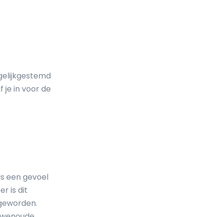
 gelijkgestemd
f je in voor de
ls een gevoel
r is dit
 geworden.
euwenoude