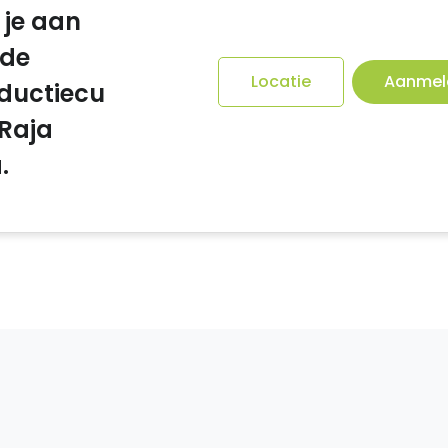
 je aan
 de
Locatie
Aanmel
oductiecu
 Raja
.