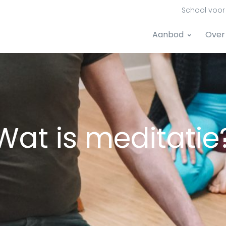
School voor 
Aanbod
Over
Wat is meditatie