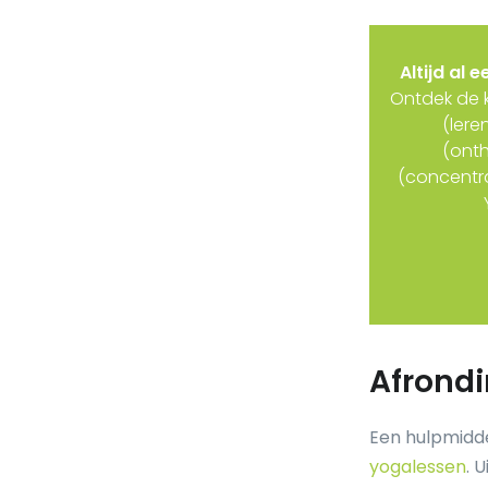
Altijd al 
Ontdek de k
(lere
(onth
(concentra
Afrondi
Een hulpmidde
yogalessen
. 