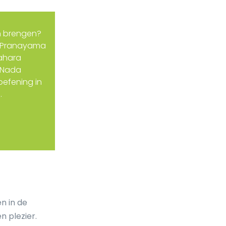
n brengen?
je Pranayama
yahara
p Nada
oefening in
.
n in de
n plezier.