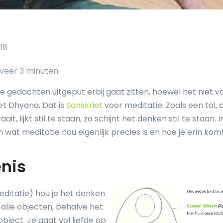
18
 gedachten uitgeput erbij gaat zitten, hoewel het niet vol
et Dhyana. Dat is
Sanskriet
voor meditatie. Zoals een tol, 
it, lijkt stil te staan, zo schijnt het denken stil te staan. In
 wat meditatie nou eigenlijk precies is en hoe je erin komt
nis
editatie) hou je het denken
alle objecten, behalve het
bject. Je gaat vol liefde op