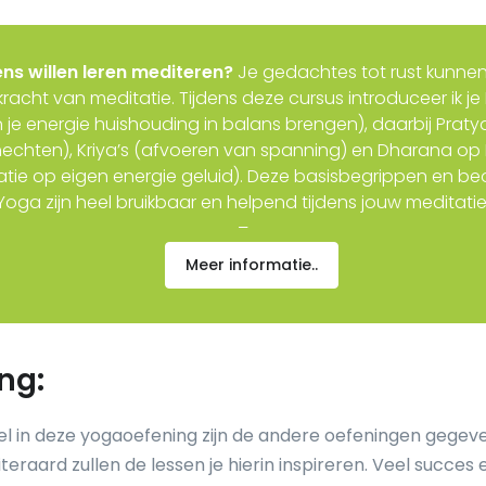
eens willen leren mediteren?
Je gedachtes tot rust kunne
racht van meditatie. Tijdens deze cursus introduceer ik 
n je energie huishouding in balans brengen), daarbij Prat
echten), Kriya’s (afvoeren van spanning) en Dharana o
tie op eigen energie geluid). Deze basisbegrippen en be
Yoga zijn heel bruikbaar en helpend tijdens jouw meditatie
–
Meer informatie..
ng:
l in deze yogaoefening zijn de andere oefeningen gegeve
Uiteraard zullen de lessen je hierin inspireren. Veel succes e