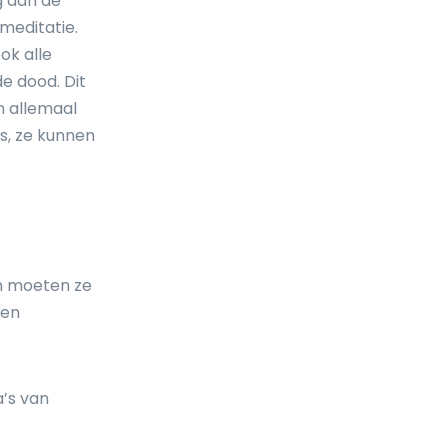
g aan de
meditatie.
ok alle
e dood. Dit
jn allemaal
s, ze kunnen
an moeten ze
ven
a’s van