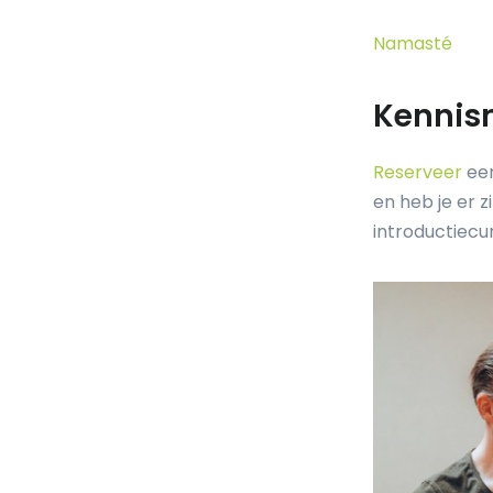
Namasté
Kennis
Reserveer
een
en heb je er zi
introductiecur