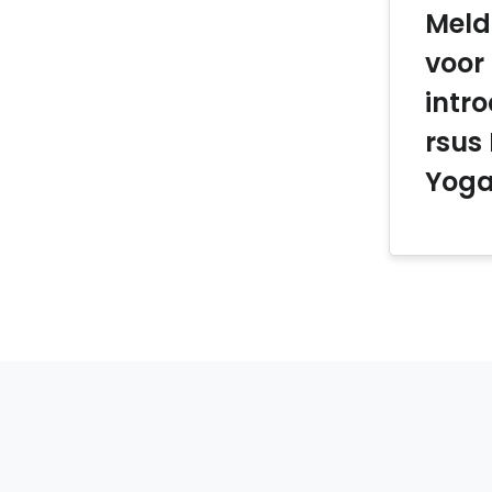
Meld
voor
intr
rsus
Yoga