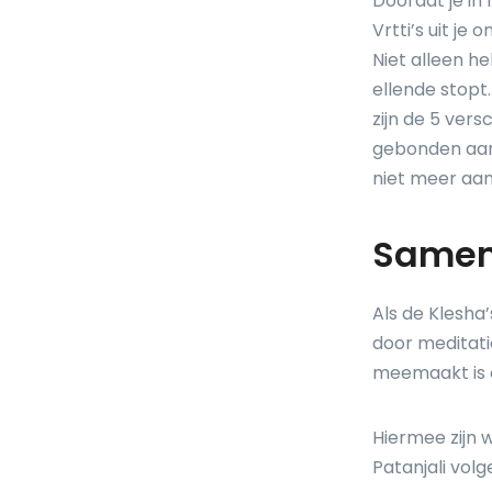
Doordat je in
Vrtti’s uit je
Niet alleen h
ellende stopt
zijn de 5 vers
gebonden aan 
niet meer aan
Samen
Als de Klesha
door meditatie
meemaakt is 
Hiermee zijn 
Patanjali volge