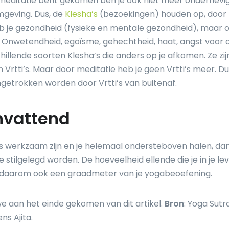
 meditatie bent gekomen ben je ook niet meer onderhevi
 omgeving. Dus, de
Klesha’s
(bezoekingen) houden op, door 
eb je gezondheid (fysieke en mentale gezondheid), maar o
. Onwetendheid, egoïsme, gehechtheid, haat, angst voor d
chillende soorten Klesha’s die anders op je afkomen. Ze zi
Vrtti’s. Maar door meditatie heb je geen Vrtti’s meer. Du
getrokken worden door Vrtti’s van buitenaf.
vattend
’s werkzaam zijn en je helemaal ondersteboven halen, d
 stilgelegd worden. De hoeveelheid ellende die je in je le
daarom ook een graadmeter van je yogabeoefening.
we aan het einde gekomen van dit artikel.
Bron
: Yoga Sutr
ns Ajita.